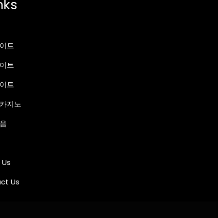
nks
이트
이트
이트
카지노
음
 Us
ct Us