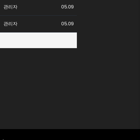
관리자
05.09
관리자
05.09
 제공하는 토토탑이 최적의 선택입니