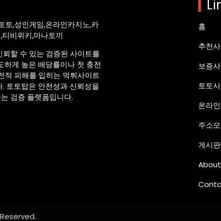
Li
토토,성인게임,온라인카지노,카
홈
션,티비위키,마나토끼
추천사
신뢰할 수 있는 검증된 사이트를
도하게 높은 배당률이나 첫 충전
보증사
금전적 피해를 입히는 먹튀사이트
토토사
다. 토토탑은 안전성과 신뢰성을
는 검증 플랫폼입니다.
온라인
주소모
게시판
About
Conta
s Reserved.