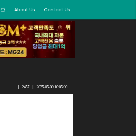
시판
About Us
Contact Us
|
|
2457
2025-05-09 10:05:00