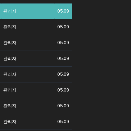
관리자
05.09
관리자
05.09
관리자
05.09
관리자
05.09
관리자
05.09
관리자
05.09
관리자
05.09
관리자
05.09