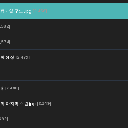
[2,456]
 썸네일 구도 .jpg
,532]
,574]
[2,479]
기할 예정
[2,440]
깡패
[2,519]
의 마지막 소원.jpg
492]