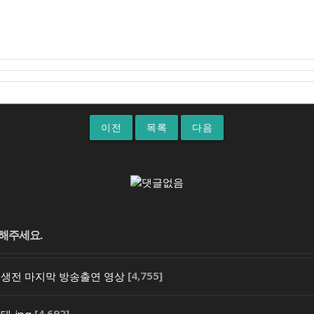
이전
목록
다음
[4,755]
 생전 마지막 방송출연 영상
[4,692]