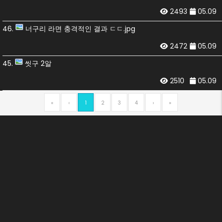
2493
05.09
46.
너구리 라면 충격적인 결과 ㄷㄷ.jpg
2472
05.09
45.
씻구 2알
2510
05.09
«
‹
1
2
3
4
›
»
토토사이트
매일 업데이트되는 최신 토토사이트
토토탑은 가장 안전한 토토사이트를 제공하고 있습니다.카지노, 슬롯, 스
포츠배팅등 검증된 토토사이트를 제공하는 토토탑이 최적의 선택입니다.