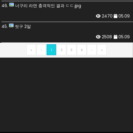
46.
너구리 라면 충격적인 결과 ㄷㄷ.jpg
2470
05.09
45.
씻구 2알
2508
05.09
«
‹
1
2
3
4
›
»
토토사이트
매일 업데이트되는 최신 토토사이트
토토탑은 가장 안전한 토토사이트를 제공하고 있습니다.카지노, 슬롯, 스
포츠배팅등 검증된 토토사이트를 제공하는 토토탑이 최적의 선택입니다.