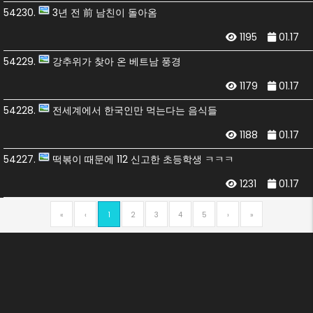
54230.
3년 전 前 남친이 돌아옴
1195
01.17
54229.
강추위가 찾아 온 베트남 풍경
1179
01.17
54228.
전세계에서 한국인만 먹는다는 음식들
1188
01.17
54227.
떡볶이 때문에 112 신고한 초등학생 ㅋㅋㅋ
1231
01.17
«
‹
1
2
3
4
5
›
»
토토사이트
매일 업데이트되는 최신 토토사이트