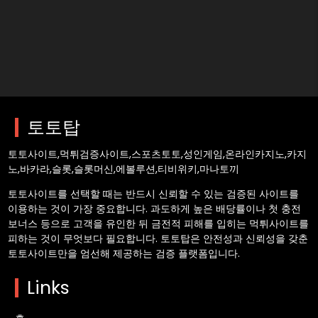
토토탑은 가장 안전한 토토사이트를 제공하고 있습니다.카지노, 슬롯, 스
포츠배팅등 검증된 토토사이트를 제공하는 토토탑이 최적의 선택입니다.
토토탑
토토사이트,먹튀검증사이트,스포츠토토,성인게임,온라인카지노,카지
노,바카라,슬롯,슬롯머신,에볼루션,티비위키,마나토끼
토토사이트를 선택할 때는 반드시 신뢰할 수 있는 검증된 사이트를
이용하는 것이 가장 중요합니다. 과도하게 높은 배당률이나 첫 충전
보너스 등으로 고객을 유인한 뒤 금전적 피해를 입히는 먹튀사이트를
피하는 것이 무엇보다 필요합니다. 토토탑은 안전성과 신뢰성을 갖춘
토토사이트만을 엄선해 제공하는 검증 플랫폼입니다.
Links