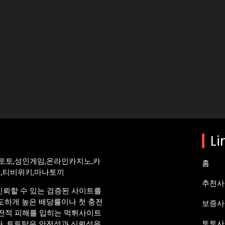
 최신 토토사이트
제공하고 있습니다.카지노, 슬롯, 스포츠배팅등 검증된 토토사이트를
Li
토토,성인게임,온라인카지노,카
홈
션,티비위키,마나토끼
추천사
신뢰할 수 있는 검증된 사이트를
도하게 높은 배당률이나 첫 충전
보증사
금전적 피해를 입히는 먹튀사이트
토토사
다. 토토탑은 안전성과 신뢰성을