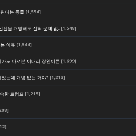
[1,554]
안된다는 동물
[1,548]
선전물 개방해도 전혀 문제 없..
[1,544]
않는 이유
[1,699]
메리카노 마셔본 이태리 장인어른
[1,213]
먹었는데 개념 없는 거야?
[1,215]
약속한 트럼프
208]
12]