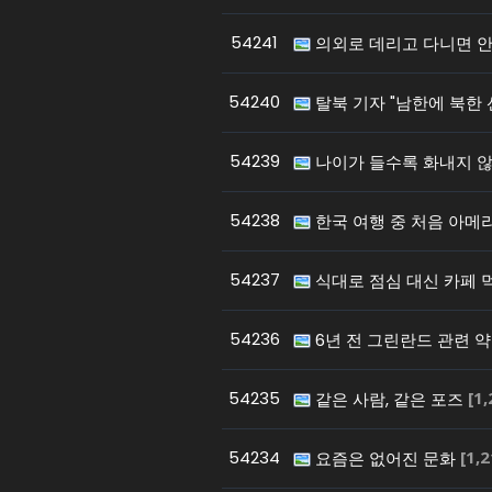
54241
의외로 데리고 다니면 
54240
탈북 기자 "남한에 북한 
54239
나이가 들수록 화내지 
54238
한국 여행 중 처음 아
54237
식대로 점심 대신 카페 
54236
6년 전 그린란드 관련 
54235
[1,
같은 사람, 같은 포즈
54234
[1,2
요즘은 없어진 문화