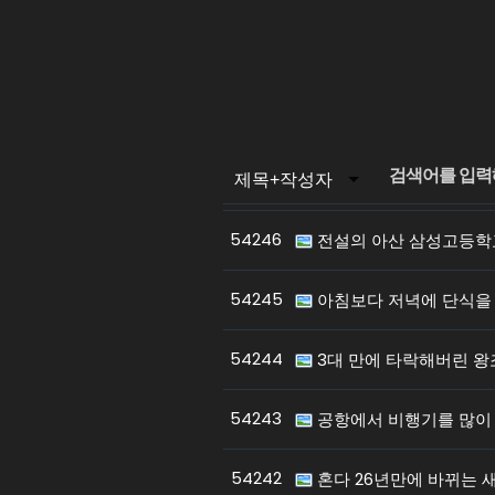
54246
전설의 아산 삼성고등학
54245
아침보다 저녁에 단식을
54244
3대 만에 타락해버린 
54243
공항에서 비행기를 많이
54242
혼다 26년만에 바뀌는 