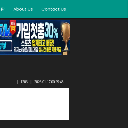
시판
About Us
Contact Us
|
|
1203
2026-01-17 00:29:43