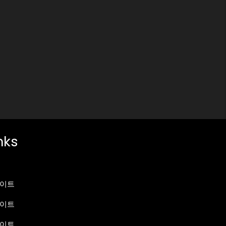
 제공하는 토토탑이 최적의 선택입니
nks
이트
이트
이트