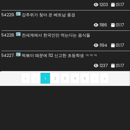
1203
01.17
54229.
강추위가 찾아 온 베트남 풍경
1186
01.17
54228.
전세계에서 한국인만 먹는다는 음식들
1194
01.17
54227.
떡볶이 때문에 112 신고한 초등학생 ㅋㅋㅋ
1237
01.17
«
‹
1
2
3
4
5
›
»
토토사이트
매일 업데이트되는 최신 토토사이트
토토탑은 가장 안전한 토토사이트를 제공하고 있습니다.카지노, 슬롯, 스
포츠배팅등 검증된 토토사이트를 제공하는 토토탑이 최적의 선택입니다.