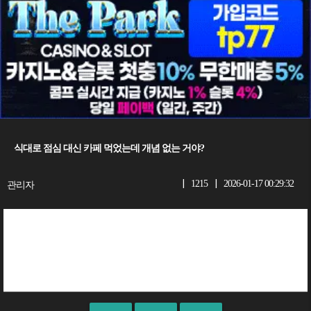
식대로 점심 대신 카페 먹었는데 개념 없는 거야?
|
|
관리자
1215
2026-01-17 00:29:32