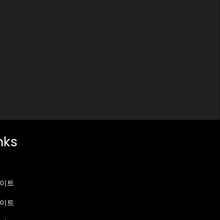
 제공하는 토토탑이 최적의 선택입니
nks
이트
이트