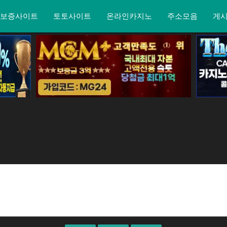
보증사이트
토토사이트
온라인카지노
주소모음
게