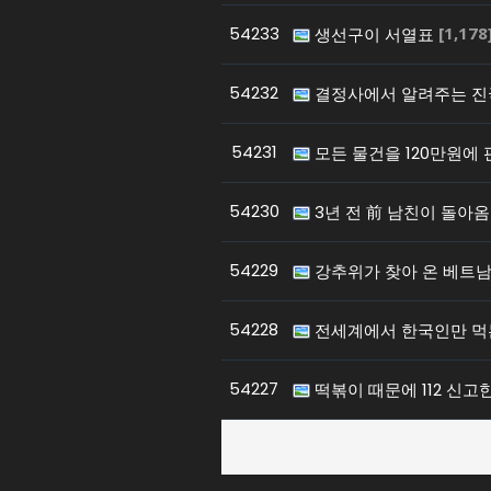
54233
[1,178
생선구이 서열표
54232
결정사에서 알려주는 진
54231
모든 물건을 120만원에
54230
3년 전 前 남친이 돌아
54229
강추위가 찾아 온 베트
54228
전세계에서 한국인만 
54227
떡볶이 때문에 112 신