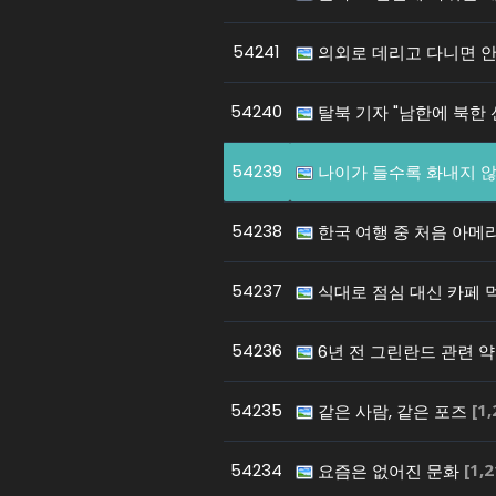
54241
의외로 데리고 다니면 
54240
탈북 기자 "남한에 북한 
54239
나이가 들수록 화내지 
54238
한국 여행 중 처음 아
54237
식대로 점심 대신 카페 
54236
6년 전 그린란드 관련 
54235
[1,
같은 사람, 같은 포즈
54234
[1,2
요즘은 없어진 문화