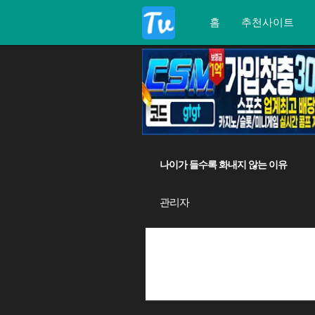
홈
추천사이트
나이가 들수록 화내지 않는 이유
관리자