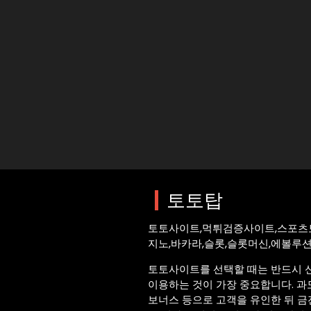
토토사이트
매일 업데이트되는
토토탑은 가장 안전한 토토사이트를 
다.
토토탑
토토사이트,먹튀검증사이트,스포츠
지노,바카라,슬롯,슬롯머신,에볼루
토토사이트를 선택할 때는 반드시 
이용하는 것이 가장 중요합니다. 과
보너스 등으로 고객을 유인한 뒤 