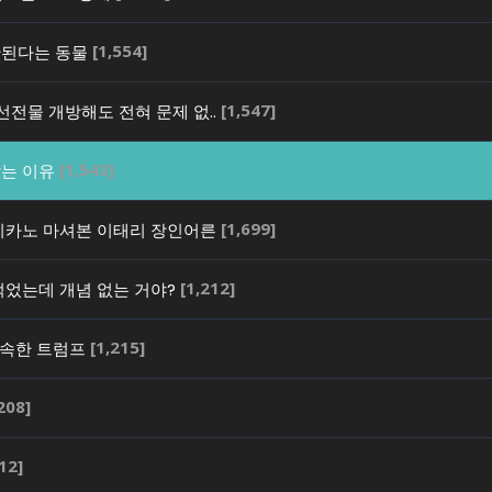
[1,554]
안된다는 동물
[1,547]
선전물 개방해도 전혀 문제 없..
[1,543]
않는 이유
[1,699]
메리카노 마셔본 이태리 장인어른
[1,212]
먹었는데 개념 없는 거야?
[1,215]
약속한 트럼프
208]
12]