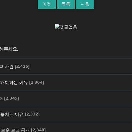
이전
목록
다음
[2,426]
교 사건
[2,364]
 해야하는 이유
[2,345]
왕조
[2,332]
 놓치는 이유
[2,340]
새로운 로고 공개