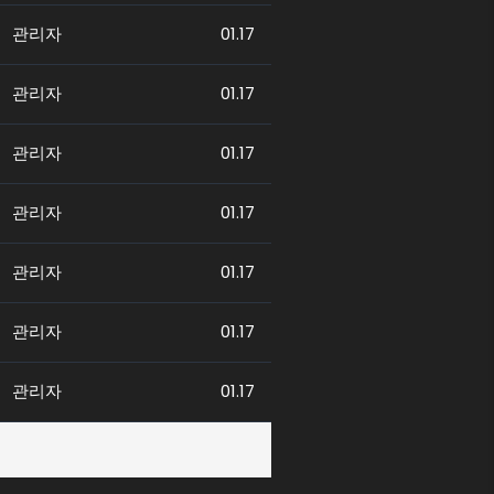
관리자
01.17
관리자
01.17
관리자
01.17
관리자
01.17
관리자
01.17
관리자
01.17
관리자
01.17