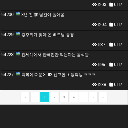
1203
01.17
54230.
3년 전 前 남친이 돌아옴
1204
01.17
54229.
강추위가 찾아 온 베트남 풍경
1187
01.17
54228.
전세계에서 한국인만 먹는다는 음식들
1195
01.17
54227.
떡볶이 때문에 112 신고한 초등학생 ㅋㅋㅋ
1238
01.17
«
‹
1
2
3
4
5
›
»
토토사이트
매일 업데이트되는 최신 토토사이트