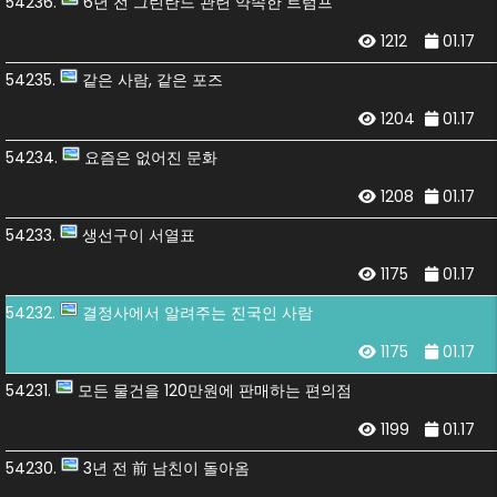
54236.
6년 전 그린란드 관련 약속한 트럼프
1212
01.17
54235.
같은 사람, 같은 포즈
1204
01.17
54234.
요즘은 없어진 문화
1208
01.17
54233.
생선구이 서열표
1175
01.17
54232.
결정사에서 알려주는 진국인 사람
1175
01.17
54231.
모든 물건을 120만원에 판매하는 편의점
1199
01.17
54230.
3년 전 前 남친이 돌아옴