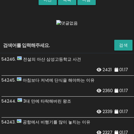
검색
54246.
전설의 아산 삼성고등학교 사건
2421
01.17
54245.
아침보다 저녁에 단식을 해야하는 이유
2360
01.17
54244.
3대 만에 타락해버린 왕조
2339
01.17
54243.
공항에서 비행기를 많이 놓치는 이유
2327
01.17