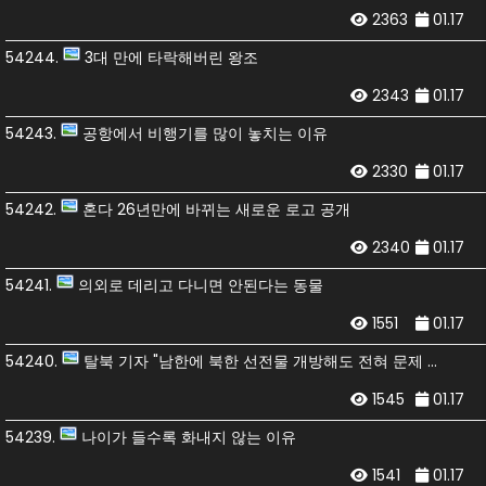
2363
01.17
54244.
3대 만에 타락해버린 왕조
2343
01.17
54243.
공항에서 비행기를 많이 놓치는 이유
2330
01.17
54242.
혼다 26년만에 바뀌는 새로운 로고 공개
2340
01.17
54241.
의외로 데리고 다니면 안된다는 동물
1551
01.17
54240.
탈북 기자 "남한에 북한 선전물 개방해도 전혀 문제 없다"
1545
01.17
54239.
나이가 들수록 화내지 않는 이유
1541
01.17