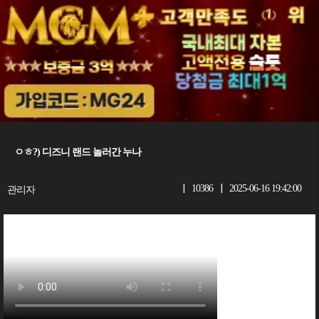
ㅇㅎ?) 디즈니 랜드 놀러간 누나
|
|
관리자
10386
2025-06-16 19:42:00