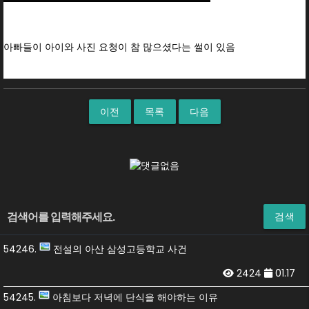
아빠들이 아이와 사진 요청이 참 많으셨다는 썰이 있음
이전
목록
다음
검색
54246.
전설의 아산 삼성고등학교 사건
2424
01.17
54245.
아침보다 저녁에 단식을 해야하는 이유