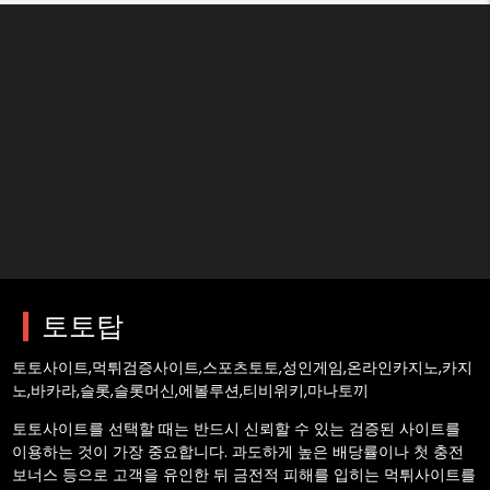
토토사이트
매일 업데이트되는 최신 토토사이트
토토탑은 가장 안전한 토토사이트를 제공하고 있습니다.카지노, 슬롯, 스
포츠배팅등 검증된 토토사이트를 제공하는 토토탑이 최적의 선택입니다.
토토탑
토토사이트,먹튀검증사이트,스포츠토토,성인게임,온라인카지노,카지
노,바카라,슬롯,슬롯머신,에볼루션,티비위키,마나토끼
토토사이트를 선택할 때는 반드시 신뢰할 수 있는 검증된 사이트를
이용하는 것이 가장 중요합니다. 과도하게 높은 배당률이나 첫 충전
보너스 등으로 고객을 유인한 뒤 금전적 피해를 입히는 먹튀사이트를