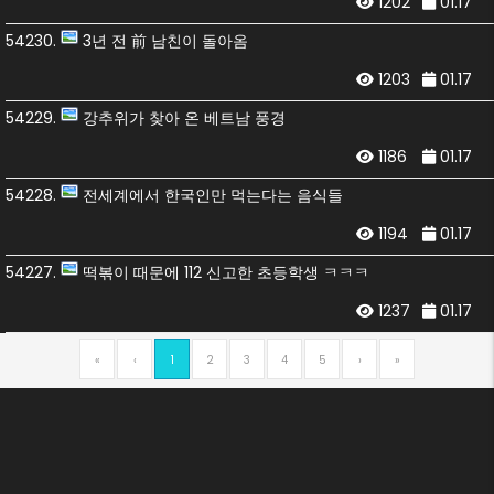
1202
01.17
54230.
3년 전 前 남친이 돌아옴
1203
01.17
54229.
강추위가 찾아 온 베트남 풍경
1186
01.17
54228.
전세계에서 한국인만 먹는다는 음식들
1194
01.17
54227.
떡볶이 때문에 112 신고한 초등학생 ㅋㅋㅋ
1237
01.17
«
‹
1
2
3
4
5
›
»
토토사이트
매일 업데이트되는 최신 토토사이트