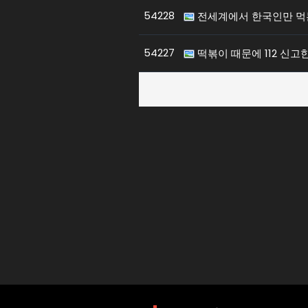
54228
전세계에서 한국인만 
54227
떡볶이 때문에 112 신
토토사이트
매일 업데이트되는
토토탑은 가장 안전한 토토사이트를 
다.