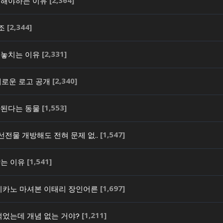
 해야하는 이유
[2,344]
왕조
[2,331]
 놓치는 이유
[2,340]
새로운 로고 공개
[1,553]
안된다는 동물
[1,547]
선전물 개방해도 전혀 문제 없..
[1,541]
않는 이유
[1,697]
메리카노 마셔본 이태리 장인어른
[1,211]
먹었는데 개념 없는 거야?