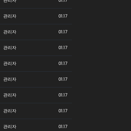
관리자
01.17
관리자
01.17
관리자
01.17
관리자
01.17
관리자
01.17
관리자
01.17
관리자
01.17
관리자
01.17
관리자
01.17