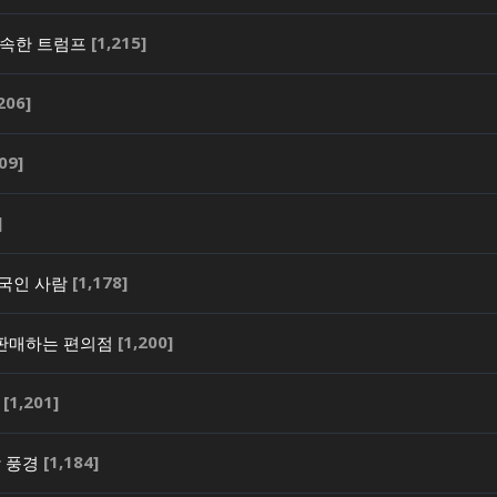
[1,215]
약속한 트럼프
206]
09]
]
[1,178]
국인 사람
[1,200]
 판매하는 편의점
[1,201]
옴
[1,184]
남 풍경