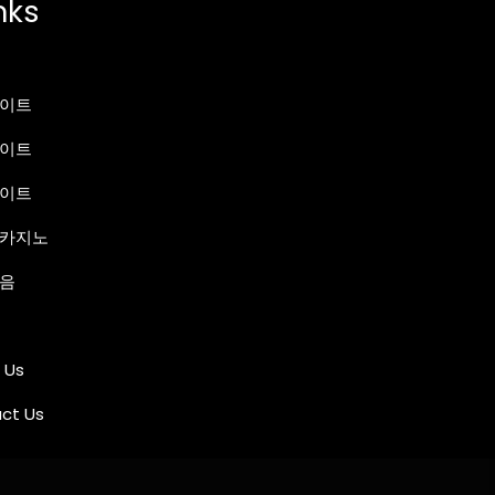
nks
이트
이트
이트
카지노
음
 Us
ct Us