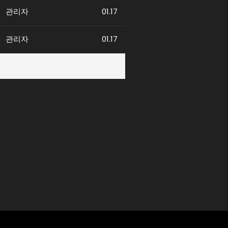
관리자
01.17
관리자
01.17
 제공하는 토토탑이 최적의 선택입니