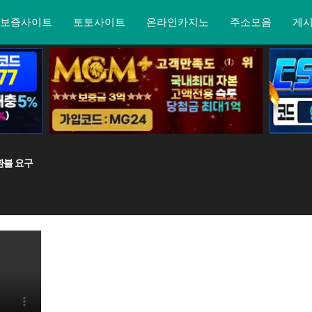
보증사이트
토토사이트
온라인카지노
주소모음
게
환불 요구