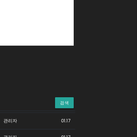
검색
관리자
01.17