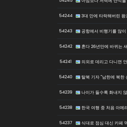
54245
아침보다 저녁에 단식을
54244
3대 만에 타락해버린 
54243
공항에서 비행기를 많이
54242
혼다 26년만에 바뀌는 
54241
의외로 데리고 다니면 
54240
탈북 기자 "남한에 북한 
54239
나이가 들수록 화내지 
54238
한국 여행 중 처음 아
54237
식대로 점심 대신 카페 