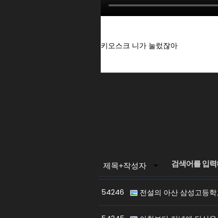
키오스크 니가 눌렀잖아
54246
전설의 아산 삼성고등학