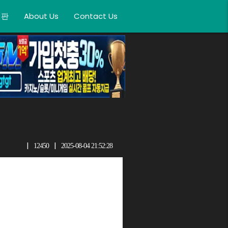
시판
About Us
Contact Us
|
|
12450
2025-08-04 21:52:28