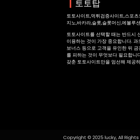
토토탑
토토사이트,먹튀검증사이트,스포츠
지노,바카라,슬롯,슬롯머신,에볼루
토토사이트를 선택할 때는 반드시 
이용하는 것이 가장 중요합니다. 과
보너스 등으로 고객을 유인한 뒤 
를 피하는 것이 무엇보다 필요합니
갖춘 토토사이트만을 엄선해 제공하
Copyright © 2025 lucky, All Right