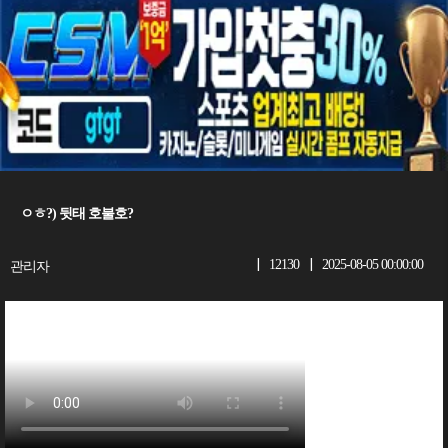
ㅇㅎ?) 뒷태 호불호?
|
|
관리자
12130
2025-08-05 00:00:00