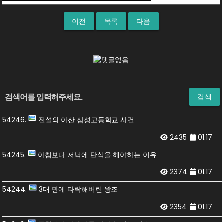
이전
목록
다음
검색
54246.
전설의 아산 삼성고등학교 사건
2435
01.17
54245.
아침보다 저녁에 단식을 해야하는 이유
2374
01.17
54244.
3대 만에 타락해버린 왕조
2354
01.17