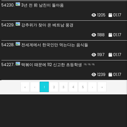
54230.
3년 전 前 남친이 돌아옴
1205
01.17
54229.
강추위가 찾아 온 베트남 풍경
1188
01.17
54228.
전세계에서 한국인만 먹는다는 음식들
1197
01.17
54227.
떡볶이 때문에 112 신고한 초등학생 ㅋㅋㅋ
1239
01.17
«
‹
1
2
3
4
5
›
»
토토사이트
매일 업데이트되는 최신 토토사이트