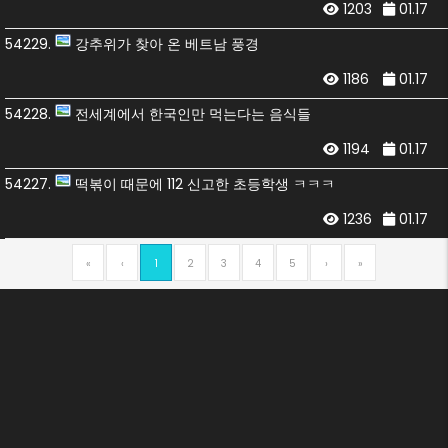
1203
01.17
54229.
강추위가 찾아 온 베트남 풍경
1186
01.17
54228.
전세계에서 한국인만 먹는다는 음식들
1194
01.17
54227.
떡볶이 때문에 112 신고한 초등학생 ㅋㅋㅋ
1236
01.17
«
‹
1
2
3
4
5
›
»
토토사이트
매일 업데이트되는 최신 토토사이트
토토탑은 가장 안전한 토토사이트를 제공하고 있습니다.카지노, 슬롯, 스
포츠배팅등 검증된 토토사이트를 제공하는 토토탑이 최적의 선택입니다.