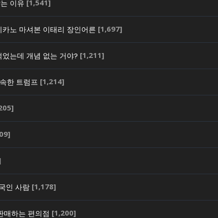
[1,541]
않는 이유
[1,697]
메리카노 마셔본 이태리 장인어른
[1,211]
먹었는데 개념 없는 거야?
[1,214]
약속한 트럼프
205]
09]
]
[1,178]
국인 사람
[1,200]
 판매하는 편의점