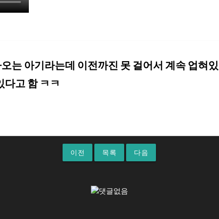
 나오는 아기라는데 이전까진 못 걸어서 계속 업혀
있다고 함 ㅋㅋ
이전
목록
다음