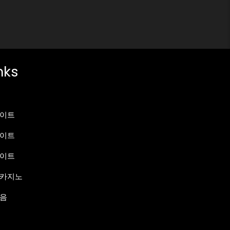
nks
이트
이트
이트
카지노
음