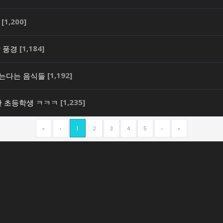
[1,200]
옴
[1,184]
남 풍경
[1,192]
먹는다는 음식들
[1,235]
고한 초등학생 ㅋㅋㅋ
«
‹
1
2
3
4
5
›
»
 최신 토토사이트
제공하고 있습니다.카지노, 슬롯, 스포츠배팅등 검증된 토토사이트를