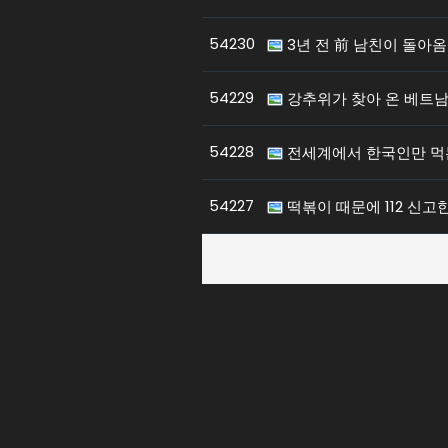
54230
3년 전 前 남친이 돌아
54229
강추위가 찾아 온 베트
54228
전세계에서 한국인만 
54227
떡볶이 때문에 112 신
토토사이트
매일 업데이트되는
토토탑은 가장 안전한 토토사이트를 
다.