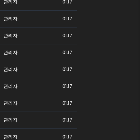
관리자
01.17
관리자
01.17
관리자
01.17
관리자
01.17
관리자
01.17
관리자
01.17
관리자
01.17
관리자
01.17
관리자
01.17