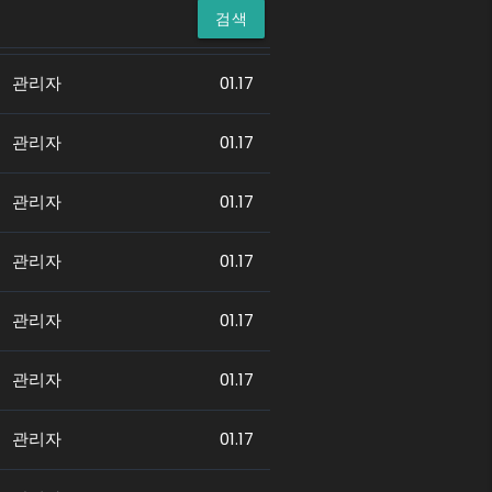
검색
관리자
01.17
관리자
01.17
관리자
01.17
관리자
01.17
관리자
01.17
관리자
01.17
관리자
01.17