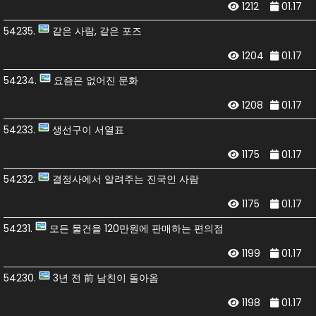
1212
01.17
54235.
같은 사람, 같은 포즈
1204
01.17
54234.
요즘은 없어진 문화
1208
01.17
54233.
생선구이 서열표
1175
01.17
54232.
결정사에서 알려주는 진국인 사람
1175
01.17
54231.
모든 물건을 120만원에 판매하는 편의점
1199
01.17
54230.
3년 전 前 남친이 돌아옴
1198
01.17