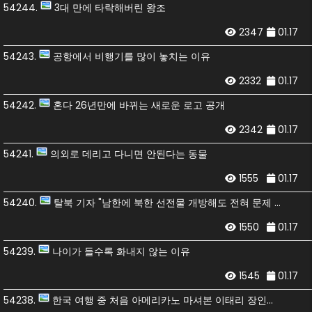
54244.
3대 만에 타락해버린 왕조
2347
01.17
54243.
공항에서 비행기를 많이 놓치는 이유
2332
01.17
54242.
혼다 26년만에 바뀌는 새로운 로고 공개
2342
01.17
54241.
의외로 데리고 다니면 안된다는 동물
1555
01.17
54240.
탈북 기자 "남한에 북한 선전물 개방해도 전혀 문제 없다"
1550
01.17
54239.
나이가 들수록 화내지 않는 이유
1545
01.17
54238.
한국 여행 중 처음 아메리카노 마셔본 이태리 장인어른