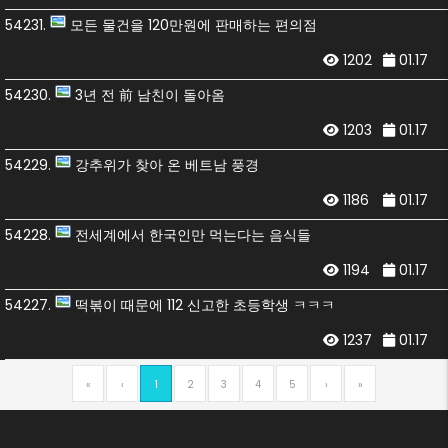
54231.
모든 물건을 120만원에 판매하는 편의점
1202
01.17
54230.
3년 전 前 남친이 돌아옴
1203
01.17
54229.
강추위가 찾아 온 베트남 풍경
1186
01.17
54228.
전세계에서 한국인만 먹는다는 음식들
1194
01.17
54227.
떡볶이 때문에 112 신고한 초등학생 ㅋㅋㅋ
1237
01.17
«
‹
1
2
3
4
5
›
»
토토사이트