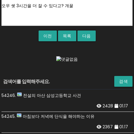
오우 쉣 3시간을 더 잘 수 있다고? 개꿀
이전
목록
다음
검색
54246.
전설의 아산 삼성고등학교 사건
2428
01.17
54245.
아침보다 저녁에 단식을 해야하는 이유
2367
01.17