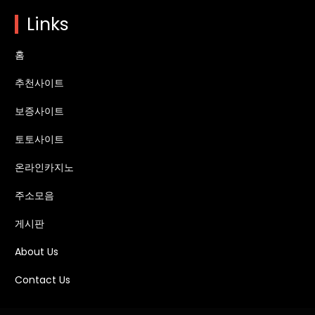
Links
홈
추천사이트
보증사이트
토토사이트
온라인카지노
주소모음
게시판
About Us
Contact Us