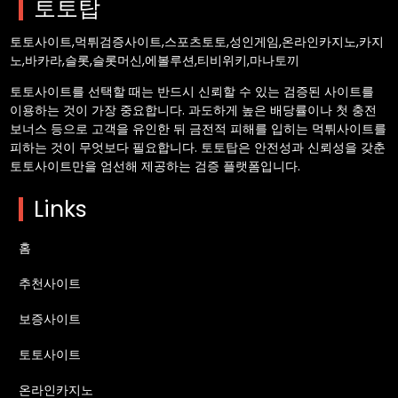
토토탑
토토사이트,먹튀검증사이트,스포츠토토,성인게임,온라인카지노,카지
노,바카라,슬롯,슬롯머신,에볼루션,티비위키,마나토끼
토토사이트를 선택할 때는 반드시 신뢰할 수 있는 검증된 사이트를
이용하는 것이 가장 중요합니다. 과도하게 높은 배당률이나 첫 충전
보너스 등으로 고객을 유인한 뒤 금전적 피해를 입히는 먹튀사이트를
피하는 것이 무엇보다 필요합니다. 토토탑은 안전성과 신뢰성을 갖춘
토토사이트만을 엄선해 제공하는 검증 플랫폼입니다.
Links
홈
추천사이트
보증사이트
토토사이트
온라인카지노