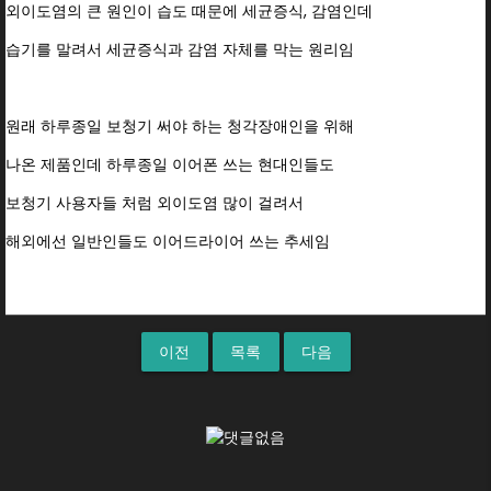
외이도염의 큰 원인이 습도 때문에 세균증식, 감염인데
습기를 말려서 세균증식과 감염 자체를 막는 원리임
원래 하루종일 보청기 써야 하는 청각장애인을 위해
나온 제품인데 하루종일 이어폰 쓰는 현대인들도
보청기 사용자들 처럼 외이도염 많이 걸려서
해외에선 일반인들도 이어드라이어 쓰는 추세임
이전
목록
다음