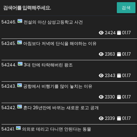
검색
54246.
전설의 아산 삼성고등학교 사건
2424
01.17
54245.
아침보다 저녁에 단식을 해야하는 이유
2363
01.17
54244.
3대 만에 타락해버린 왕조
2343
01.17
54243.
공항에서 비행기를 많이 놓치는 이유
2330
01.17
54242.
혼다 26년만에 바뀌는 새로운 로고 공개
2339
01.17
54241.
의외로 데리고 다니면 안된다는 동물