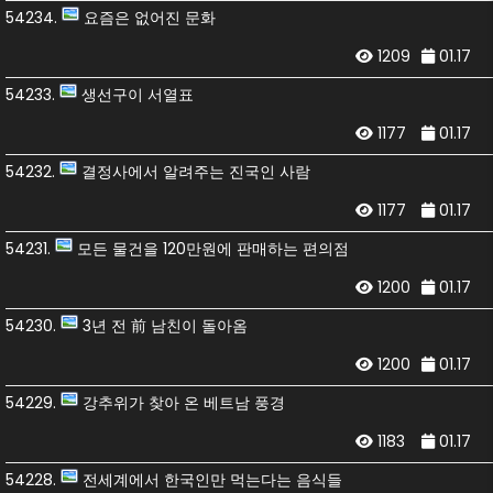
54234.
요즘은 없어진 문화
1209
01.17
54233.
생선구이 서열표
1177
01.17
54232.
결정사에서 알려주는 진국인 사람
1177
01.17
54231.
모든 물건을 120만원에 판매하는 편의점
1200
01.17
54230.
3년 전 前 남친이 돌아옴
1200
01.17
54229.
강추위가 찾아 온 베트남 풍경
1183
01.17
54228.
전세계에서 한국인만 먹는다는 음식들