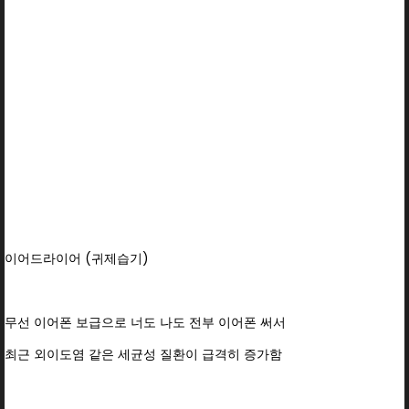
이어드라이어 (귀제습기)
무선 이어폰 보급으로 너도 나도 전부 이어폰 써서
최근 외이도염 같은 세균성 질환이 급격히 증가함