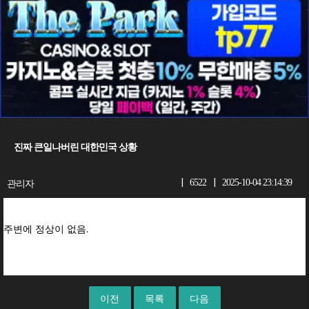
진짜 큰일나버린 대한민국 상황
|
|
관리자
6522
2025-10-04 23:14:39
주변에 정상이 없음.
이전
목록
다음