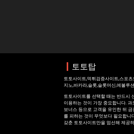
매일 업데이트되는
토토탑은 가장 안전한 토토사이트를 
다.
토토탑
토토사이트,먹튀검증사이트,스포츠
지노,바카라,슬롯,슬롯머신,에볼루
토토사이트를 선택할 때는 반드시 
이용하는 것이 가장 중요합니다. 과
보너스 등으로 고객을 유인한 뒤 
를 피하는 것이 무엇보다 필요합니
갖춘 토토사이트만을 엄선해 제공하