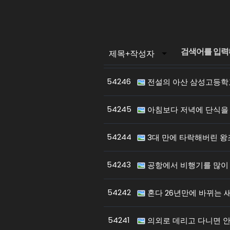
54246
전설의 아산 삼성고등학
54245
아침보다 저녁에 단식을
54244
3대 만에 타락해버린 
54243
공항에서 비행기를 많이
54242
혼다 26년만에 바뀌는 
54241
의외로 데리고 다니면 