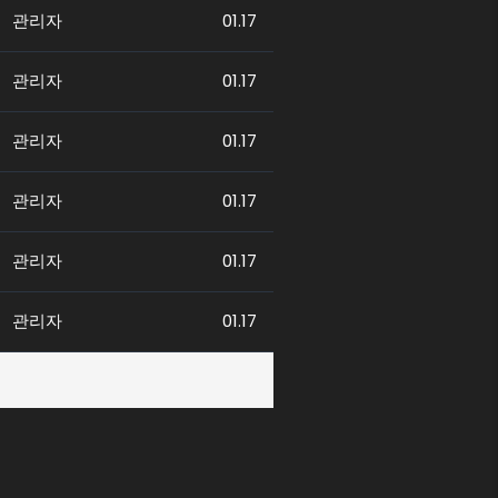
관리자
01.17
관리자
01.17
관리자
01.17
관리자
01.17
관리자
01.17
관리자
01.17