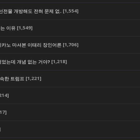
[1,554]
선전물 개방해도 전혀 문제 없..
[1,549]
않는 이유
[1,706]
메리카노 마셔본 이태리 장인어른
[1,218]
먹었는데 개념 없는 거야?
[1,221]
약속한 트럼프
214]
17]
]