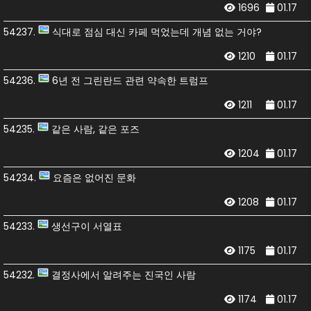
1696
01.17
54237.
식대로 점심 대신 카페 먹었는데 개념 없는 거야?
1210
01.17
54236.
6년 전 그린란드 관련 약속한 트럼프
1211
01.17
54235.
같은 사람, 같은 포즈
1204
01.17
54234.
요즘은 없어진 문화
1208
01.17
54233.
생선구이 서열표
1175
01.17
54232.
결정사에서 알려주는 진국인 사람
1174
01.17