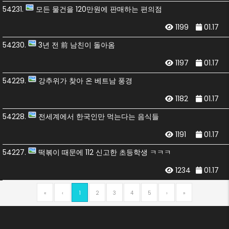
54231.
모든 물건을 120만원에 판매하는 편의점
1199
01.17
54230.
3년 전 前 남친이 돌아옴
1197
01.17
54229.
강추위가 찾아 온 베트남 풍경
1182
01.17
54228.
전세계에서 한국인만 먹는다는 음식들
1191
01.17
54227.
떡볶이 때문에 112 신고한 초등학생 ㅋㅋㅋ
1234
01.17
«
‹
1
2
3
4
5
›
»
토토사이트