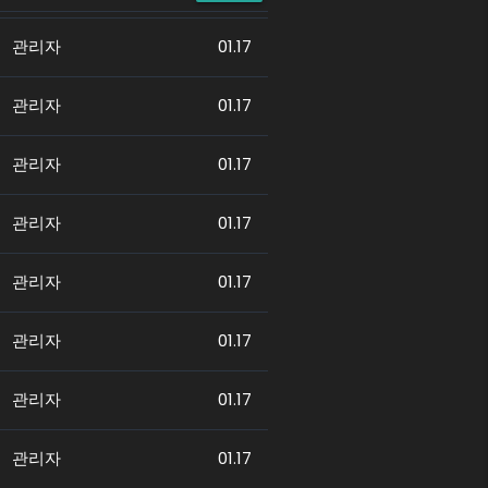
관리자
01.17
관리자
01.17
관리자
01.17
관리자
01.17
관리자
01.17
관리자
01.17
관리자
01.17
관리자
01.17