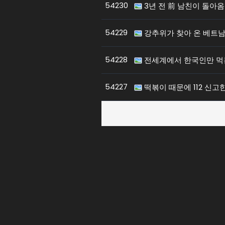
54230
3년 전 前 남친이 돌아
54229
강추위가 찾아 온 베트
54228
전세계에서 한국인만 
54227
떡볶이 때문에 112 신
토토사이트
매일 업데이트되는
토토탑은 가장 안전한 토토사이트를 
다.