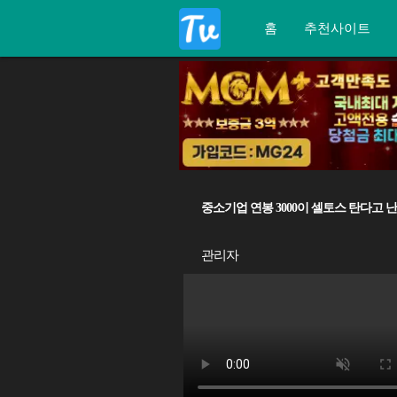
홈
추천사이트
중소기업 연봉 3000이 셀토스 탄다고 
관리자