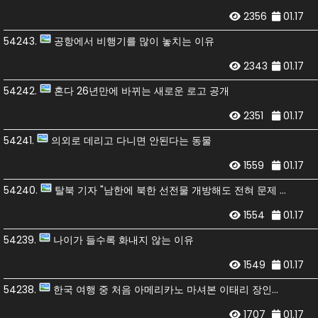
2356
01.17
54243.
공항에서 비행기를 많이 놓치는 이유
2343
01.17
54242.
혼다 26년만에 바뀌는 새로운 로고 공개
2351
01.17
54241.
의외로 데리고 다니면 안된다는 동물
1559
01.17
54240.
탈북 기자 "남한에 북한 선전물 개방해도 전혀 문제 없다"
1554
01.17
54239.
나이가 들수록 화내지 않는 이유
1549
01.17
54238.
한국 여행 중 처음 아메리카노 마셔본 이태리 장인어른
1707
01.17