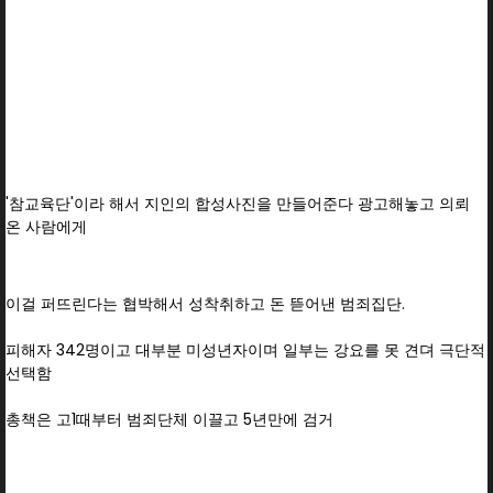
'참교육단'이라 해서 지인의 합성사진을 만들어준다 광고해놓고 의뢰
온 사람에게
이걸 퍼뜨린다는 협박해서 성착취하고 돈 뜯어낸 범죄집단.
피해자 342명이고 대부분 미성년자이며 일부는 강요를 못 견뎌 극단적
선택함
총책은 고1때부터 범죄단체 이끌고 5년만에 검거