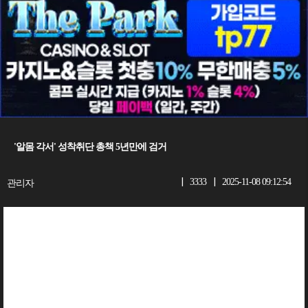
'알몸 각서' 성착취단 총책 5년만에 검거
|
|
관리자
3333
2025-11-08 09:12:54