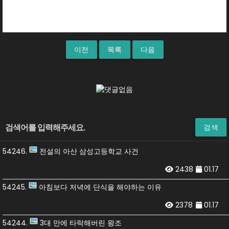
이전
목록
다음
검색
54246.
전설의 아산 삼성고등학교 사건
2438
01.17
54245.
아침보다 저녁에 단식을 해야하는 이유
2378
01.17
54244.
3대 만에 타락해버린 왕조