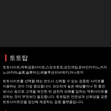
매일 업데이트되는 최신 토토사이트
토토탑은 가장 안전한 토토사이트를 제공하고 있습니다.카지노, 슬롯, 스
포츠배팅등 검증된 토토사이트를 제공하는 토토탑이 최적의 선택입니다.
토토탑
토토사이트,먹튀검증사이트,스포츠토토,성인게임,온라인카지노,카지
노,바카라,슬롯,슬롯머신,에볼루션,티비위키,마나토끼
토토사이트를 선택할 때는 반드시 신뢰할 수 있는 검증된 사이트를
이용하는 것이 가장 중요합니다. 과도하게 높은 배당률이나 첫 충전
보너스 등으로 고객을 유인한 뒤 금전적 피해를 입히는 먹튀사이트를
피하는 것이 무엇보다 필요합니다. 토토탑은 안전성과 신뢰성을 갖춘
토토사이트만을 엄선해 제공하는 검증 플랫폼입니다.