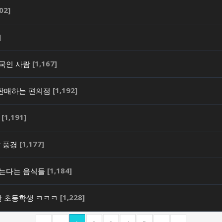
02]
]
[1,167]
국인 사람
[1,192]
 판매하는 편의점
[1,191]
옴
[1,177]
남 풍경
[1,184]
먹는다는 음식들
[1,228]
고한 초등학생 ㅋㅋㅋ