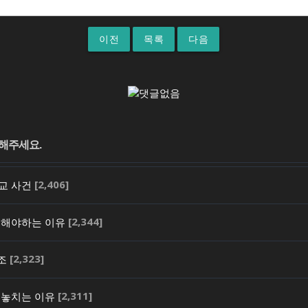
이전
목록
다음
[2,406]
교 사건
[2,344]
 해야하는 이유
[2,323]
왕조
[2,311]
 놓치는 이유