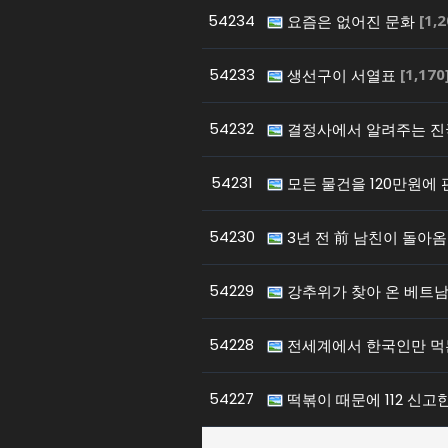
54234
[1,2
요즘은 없어진 문화
54233
[1,170
생선구이 서열표
54232
결정사에서 알려주는 진
54231
모든 물건을 120만원에
54230
3년 전 前 남친이 돌아
54229
강추위가 찾아 온 베트
54228
전세계에서 한국인만 
54227
떡볶이 때문에 112 신