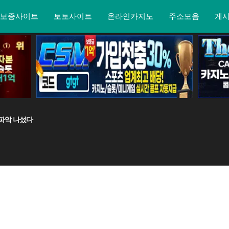
보증사이트
토토사이트
온라인카지노
주소모음
게
 파악 나섰다