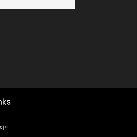
 제공하는 토토탑이 최적의 선택입니
nks
이트