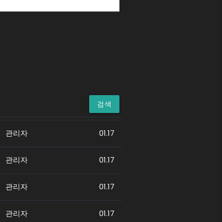
검색
관리자
01.17
관리자
01.17
관리자
01.17
관리자
01.17