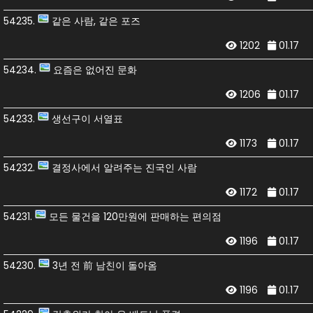
54235.
같은 사람, 같은 포즈
1202
01.17
54234.
요즘은 없어진 문화
1206
01.17
54233.
생선구이 서열표
1173
01.17
54232.
결정사에서 알려주는 진국인 사람
1172
01.17
54231.
모든 물건을 120만원에 판매하는 편의점
1196
01.17
54230.
3년 전 前 남친이 돌아옴
1196
01.17