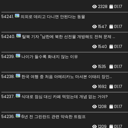
2328
01.17
54241.
의외로 데리고 다니면 안된다는 동물
1547
01.17
54240.
탈북 기자 "남한에 북한 선전물 개방해도 전혀 문제 없다"
1540
01.17
54239.
나이가 들수록 화내지 않는 이유
1535
01.17
54238.
한국 여행 중 처음 아메리카노 마셔본 이태리 장인어른
1692
01.17
54237.
식대로 점심 대신 카페 먹었는데 개념 없는 거야?
1208
01.17
54236.
6년 전 그린란드 관련 약속한 트럼프
1209
01.17