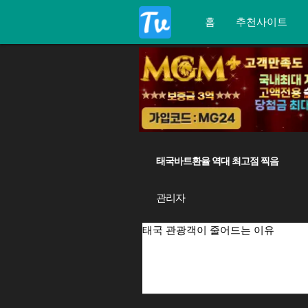
홈
추천사이트
태국바트환율 역대 최고점 찍음
관리자
태국 관광객이 줄어드는 이유