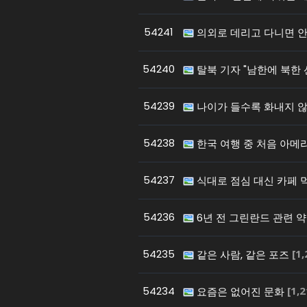
54241
의외로 데리고 다니면 
54240
탈북 기자 "남한에 북한 
54239
나이가 들수록 화내지 
54238
한국 여행 중 처음 아
54237
식대로 점심 대신 카페 
54236
6년 전 그린란드 관련 
54235
[1,
같은 사람, 같은 포즈
54234
[1,2
요즘은 없어진 문화