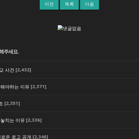
이전
목록
다음
[2,432]
교 사건
[2,371]
 해야하는 이유
[2,351]
왕조
[2,336]
 놓치는 이유
[2,346]
새로운 로고 공개