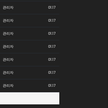
관리자
01.17
관리자
01.17
관리자
01.17
관리자
01.17
관리자
01.17
관리자
01.17
관리자
01.17