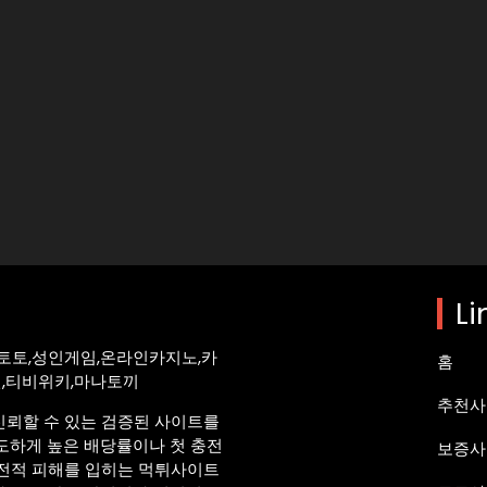
 최신 토토사이트
제공하고 있습니다.카지노, 슬롯, 스포츠배팅등 검증된 토토사이트를
Li
토토,성인게임,온라인카지노,카
홈
션,티비위키,마나토끼
추천사
신뢰할 수 있는 검증된 사이트를
도하게 높은 배당률이나 첫 충전
보증사
금전적 피해를 입히는 먹튀사이트