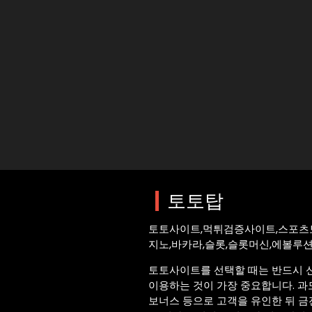
토토사이트
매일 업데이트되는
토토탑은 가장 안전한 토토사이트를 
다.
토토탑
토토사이트,먹튀검증사이트,스포츠
지노,바카라,슬롯,슬롯머신,에볼루
토토사이트를 선택할 때는 반드시 
이용하는 것이 가장 중요합니다. 과
보너스 등으로 고객을 유인한 뒤 