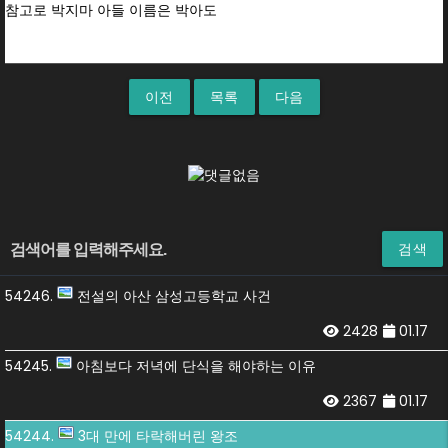
참고로 박지마 아들 이름은 박아도
이전
목록
다음
검색
54246.
전설의 아산 삼성고등학교 사건
2428
01.17
54245.
아침보다 저녁에 단식을 해야하는 이유
2367
01.17
54244.
3대 만에 타락해버린 왕조