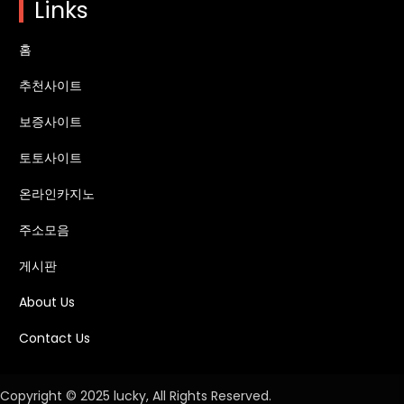
Links
홈
추천사이트
보증사이트
토토사이트
온라인카지노
주소모음
게시판
About Us
Contact Us
Copyright © 2025 lucky, All Rights Reserved.