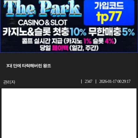
3대 만에 타락해버린 왕조
|
|
관리자
2347
2026-01-17 00:29:17