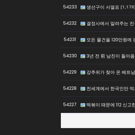
54233
[1,178
생선구이 서열표
54232
결정사에서 알려주는 진
54231
모든 물건을 120만원에
54230
3년 전 前 남친이 돌아
54229
강추위가 찾아 온 베트
54228
전세계에서 한국인만 
54227
떡볶이 때문에 112 신