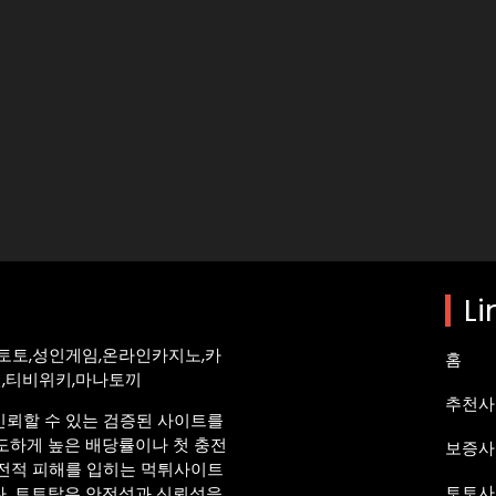
 최신 토토사이트
제공하고 있습니다.카지노, 슬롯, 스포츠배팅등 검증된 토토사이트를
Li
토토,성인게임,온라인카지노,카
홈
션,티비위키,마나토끼
추천사
신뢰할 수 있는 검증된 사이트를
도하게 높은 배당률이나 첫 충전
보증사
금전적 피해를 입히는 먹튀사이트
토토사
다. 토토탑은 안전성과 신뢰성을