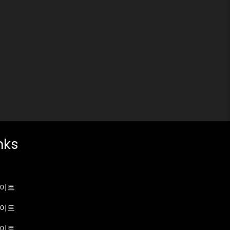
 제공하는 토토탑이 최적의 선택입니
nks
이트
이트
이트