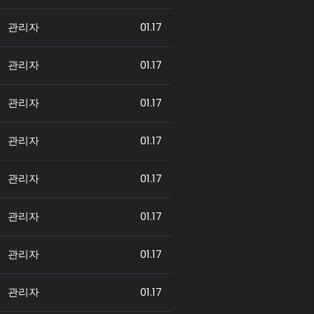
관리자
01.17
관리자
01.17
관리자
01.17
관리자
01.17
관리자
01.17
관리자
01.17
관리자
01.17
관리자
01.17