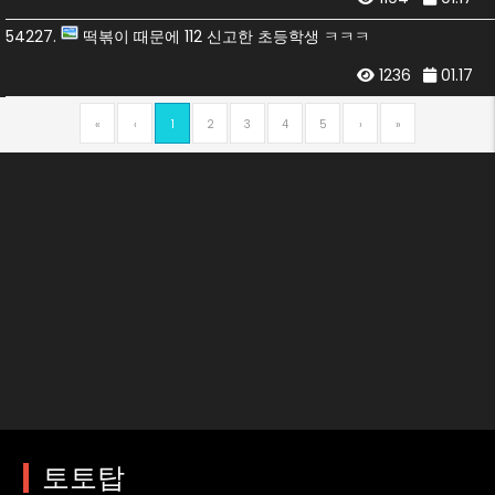
54227.
떡볶이 때문에 112 신고한 초등학생 ㅋㅋㅋ
1236
01.17
«
‹
1
2
3
4
5
›
»
토토사이트
매일 업데이트되는 최신 토토사이트
토토탑은 가장 안전한 토토사이트를 제공하고 있습니다.카지노, 슬롯, 스
포츠배팅등 검증된 토토사이트를 제공하는 토토탑이 최적의 선택입니다.
토토탑