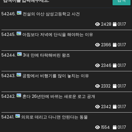
54246.
전설의 아산 삼성고등학교 사건
2428
01.17
54245.
아침보다 저녁에 단식을 해야하는 이유
2366
01.17
54244.
3대 만에 타락해버린 왕조
2346
01.17
54243.
공항에서 비행기를 많이 놓치는 이유
2332
01.17
54242.
혼다 26년만에 바뀌는 새로운 로고 공개
2342
01.17
54241.
의외로 데리고 다니면 안된다는 동물
1554
01.17