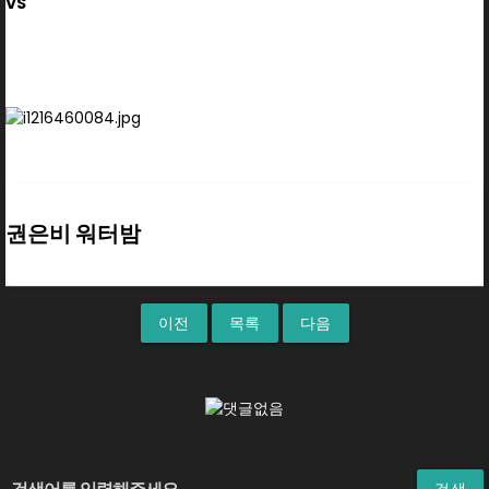
VS
권은비 워터밤
이전
목록
다음
검색