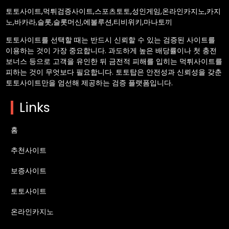
토토사이트,먹튀검증사이트,스포츠토토,성인게임,온라인카지노,카지
노,바카라,슬롯,슬롯머신,에볼루션,티비위키,마나토끼
토토사이트를 선택할 때는 반드시 신뢰할 수 있는 검증된 사이트를
이용하는 것이 가장 중요합니다. 과도하게 높은 배당률이나 첫 충전
보너스 등으로 고객을 유인한 뒤 금전적 피해를 입히는 먹튀사이트를
피하는 것이 무엇보다 필요합니다. 토토탑은 안전성과 신뢰성을 갖춘
토토사이트만을 엄선해 제공하는 검증 플랫폼입니다.
Links
홈
추천사이트
보증사이트
토토사이트
온라인카지노