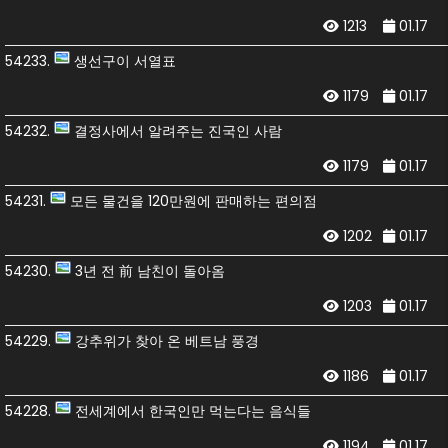
1213
01.17
54233.
생선구이 서열표
1179
01.17
54232.
결정사에서 알려주는 진국인 사람
1179
01.17
54231.
모든 물건을 120만원에 판매하는 편의점
1202
01.17
54230.
3년 전 前 남친이 돌아옴
1203
01.17
54229.
강추위가 찾아 온 베트남 풍경
1186
01.17
54228.
전세계에서 한국인만 먹는다는 음식들
1194
01.17